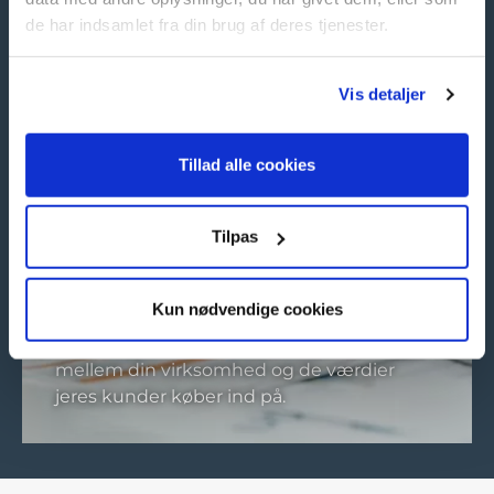
de har indsamlet fra din brug af deres tjenester.
Brandstrategi
Vis detaljer
Tillad alle cookies
Tilpas
Kun nødvendige cookies
Et stærkt brand er fundamentet for den
rentable forretning. Skab sammenhæng
mellem din virksomhed og de værdier
jeres kunder køber ind på.