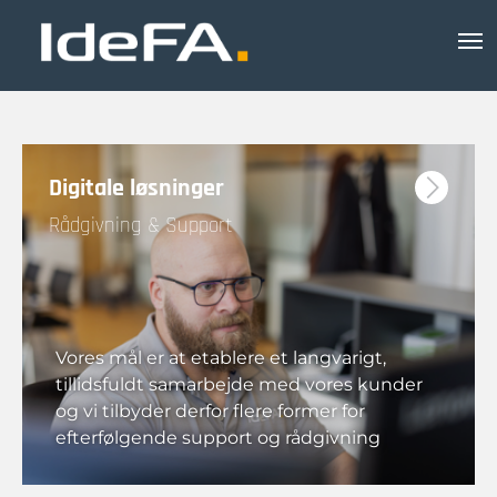
Digitale løsninger
Rådgivning & Support
Vores mål er at etablere et langvarigt,
tillidsfuldt samarbejde med vores kunder
og vi tilbyder derfor flere former for
efterfølgende support og rådgivning