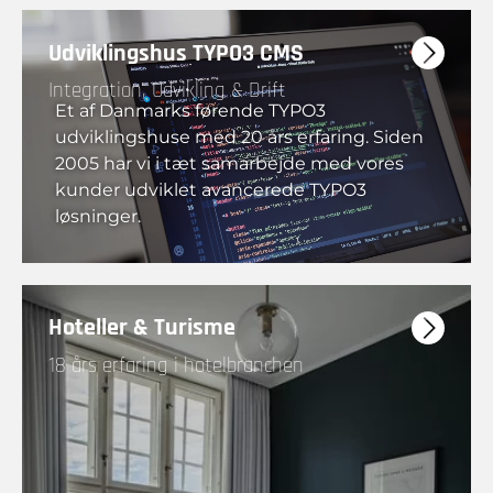
Udviklingshus TYPO3 CMS
Integration, Udvikling & Drift
Et af Danmarks førende TYPO3
udviklingshuse med 20 års erfaring. Siden
2005 har vi i tæt samarbejde med vores
kunder udviklet avancerede TYPO3
løsninger.
Hoteller & Turisme
18 års erfaring i hotelbranchen