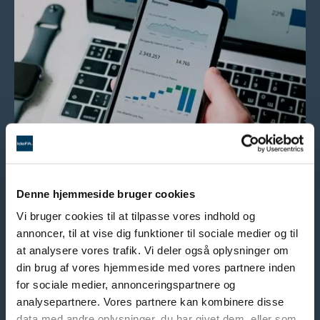
Denne hjemmeside bruger cookies
Når data bliver en integreret del af jeres
Vi bruger cookies til at tilpasse vores indhold og
aktiviteter, får I ikke bare bedre indsigt i
annoncer, til at vise dig funktioner til sociale medier og til
gæsternes bookingmønstre – men også et
at analysere vores trafik. Vi deler også oplysninger om
klart overblik og konkrete muligheder for
din brug af vores hjemmeside med vores partnere inden
at optimere jeres RevPA.
for sociale medier, annonceringspartnere og
analysepartnere. Vores partnere kan kombinere disse
data med andre oplysninger, du har givet dem, eller som