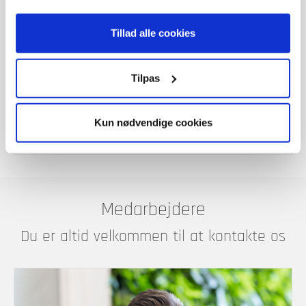
Har du brug for at komme i kontakt med
Tillad alle cookies
os, i forbindelse med server-nedbrud eller
andre hastesager, uden for normal
åbningstid. Ring på vores hovednummer og
Tilpas
tast 1 for vagttelefon.
Kun nødvendige cookies
Ring på 98407610
Medarbejdere
Du er altid velkommen til at kontakte os