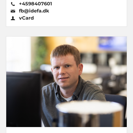
+4598407601
fb@idefa.dk
vCard