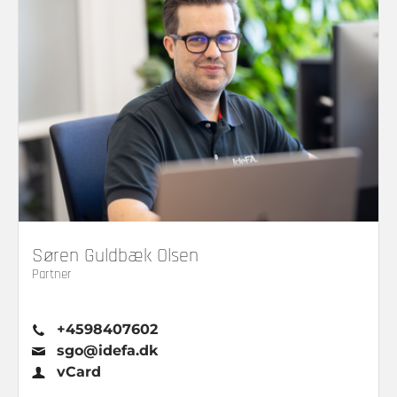
Søren Guldbæk Olsen
Partner
+4598407602
sgo@idefa.dk
vCard