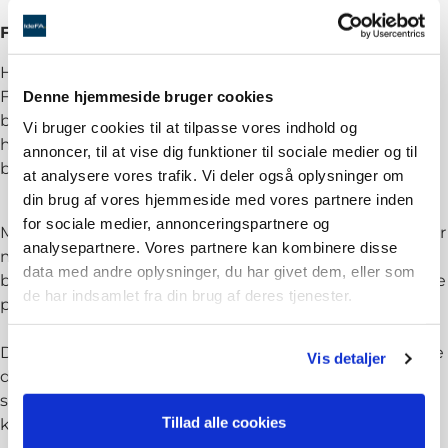
Facebook gør dette på to måder
Hvis du har sat Facebook Pixel op på din hjemmeside –
Denne hjemmeside bruger cookies
Facebook SDK hvis du har en app – så kan Facebook
bruge dataen fra din hjemmeside eller app til at
Vi bruger cookies til at tilpasse vores indhold og
henvende sig til dem der allerede har været inde og
annoncer, til at vise dig funktioner til sociale medier og til
bestille et værelse eller se menuen i restauranten.
at analysere vores trafik. Vi deler også oplysninger om
din brug af vores hjemmeside med vores partnere inden
for sociale medier, annonceringspartnere og
Med Pixels eller SDK, har du mulighed for at nå dem der
analysepartnere. Vores partnere kan kombinere disse
måske ikke helt har besluttet sig, eller de der har
data med andre oplysninger, du har givet dem, eller som
booket et værelse, men som du ønsker at tilbyde andre
de har indsamlet fra din brug af deres tjenester.
produkter.
Dette betegnes også som re-targeting. Ved at målrette
Vis detaljer
dine budskaber til dine tidligere besøgende, er
sandsynligheden omkring 70% højere for at de
Tillad alle cookies
konvertere.