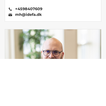
+4598407609
mh@idefa.dk