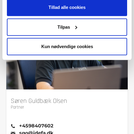
Tillad alle cookies
Tilpas
Kun nødvendige cookies
Søren Guldbæk Olsen
Partner
+4598407602
sgo@idefa.dk