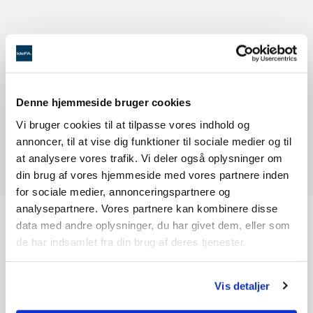
Denne hjemmeside bruger cookies
Vi bruger cookies til at tilpasse vores indhold og
annoncer, til at vise dig funktioner til sociale medier og til
at analysere vores trafik. Vi deler også oplysninger om
din brug af vores hjemmeside med vores partnere inden
for sociale medier, annonceringspartnere og
analysepartnere. Vores partnere kan kombinere disse
Tilbud på din næste opgave?
data med andre oplysninger, du har givet dem, eller som
de har indsamlet fra din brug af deres tjenester.
Lad os give et uforpligtende tilbud på din
næste TYPO3 udviklingsopgave
Vis detaljer