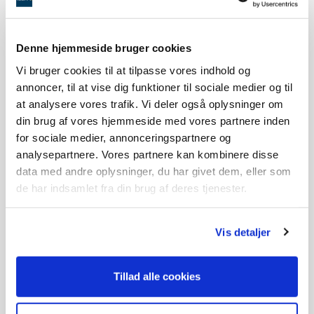
Priser
Prisen er inkl. implementering, hjælp til
Denne hjemmeside bruger cookies
opsætning og onboarding forløb til dine
medarbejdere
Vi bruger cookies til at tilpasse vores indhold og
annoncer, til at vise dig funktioner til sociale medier og til
FRA DKK 9.995,-
at analysere vores trafik. Vi deler også oplysninger om
din brug af vores hjemmeside med vores partnere inden
Drift, sikkerhed og automatisk
for sociale medier, annonceringspartnere og
opdatering af nye funktioner.
analysepartnere. Vores partnere kan kombinere disse
data med andre oplysninger, du har givet dem, eller som
Pris pr. mdr. fra DKK 870,-
de har indsamlet fra din brug af deres tjenester.
Vis detaljer
Har du spørgsmål?
Tillad alle cookies
Vi vil meget gerne give dig en DEMO
inden du beslutter dig.
Ring på 98 40