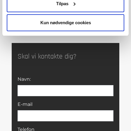
Tilpas
76 02 eller
Book en DEMO præsentation online her
Kun nødvendige cookies
Skal vi kontakte dig?
Navn:
E-mail
Telefon