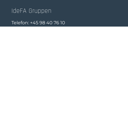
IdeFA Gruppen
Telefon:
+45 98 40 76 10
Mail:
info@idefa.dk
Åbningstider
Mandag - torsdag 08:30 - 16:00
Fredag 08:30 - 15.30
Cookie deklaration