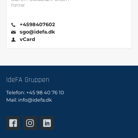
Partner
+4598407602
sgo@idefa.dk
vCard
IdeFA Gruppen
Telefon:
+45 98 40 76 10
Mail:
info@idefa.dk