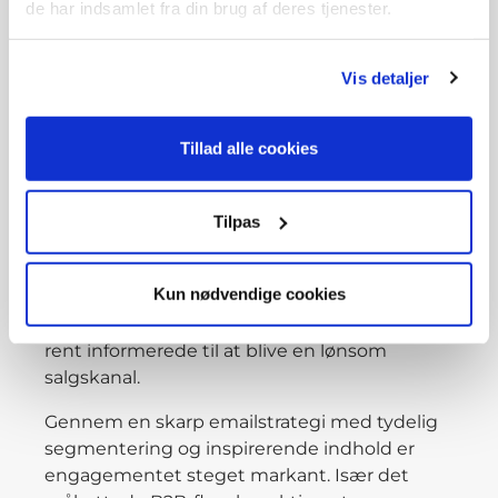
de har indsamlet fra din brug af deres tjenester.
Vis detaljer
Tillad alle cookies
Tilpas
Nyhedsbreve, der skaber
resultater
Kun nødvendige cookies
Hotellets nyhedsbreve er gået fra at være
rent informerede til at blive en lønsom
salgskanal.
Gennem en skarp emailstrategi med tydelig
segmentering og inspirerende indhold er
engagementet steget markant. Især det