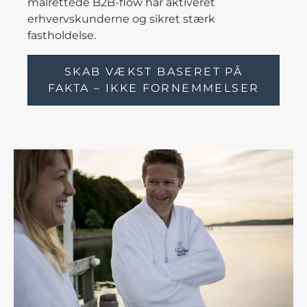
målrettede B2B-flow har aktiveret
erhvervskunderne og sikret stærk
fastholdelse.
SKAB VÆKST BASERET PÅ
FAKTA – IKKE FORNEMMELSER