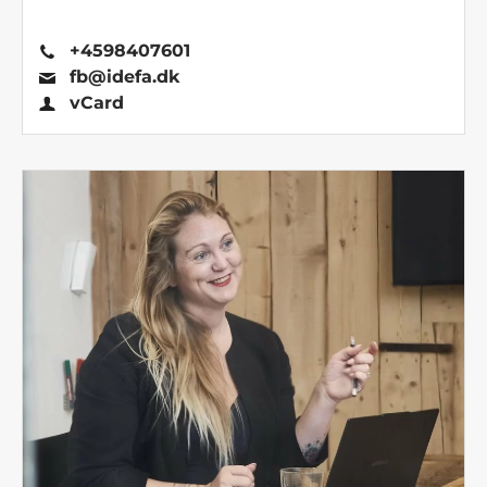
+4598407601
fb@idefa.dk
vCard